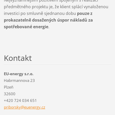
předmětného projektu je, že klient splácí vynaloženou
investici po smluvně sjednanou dobu
pouze z
prokazatelně dosažených úspor nákladů za
spotřebované energie
.
Kontakt
EU-energy s.r.o.
Habrmannova 23
Plzeň
32600
+420 724 034 651
priborsk
y@euener
gy.cz