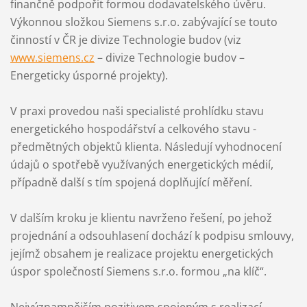
finančně podpořit formou dodavatelského úvěru.
Výkonnou složkou Siemens s.r.o. zabývající se touto
činností v ČR je divize Technologie budov (viz
www.siemens.cz
– divize Technologie budov –
Energeticky úsporné projekty).
V praxi provedou naši specialisté prohlídku stavu
energetického hospodářství a celkového stavu -
předmětných objektů klienta. Následují vyhodnocení
údajů o spotřebě využívaných energetických médií,
případně další s tím spojená doplňující měření.
V dalším kroku je klientu navrženo řešení, po jehož
projednání a odsouhlasení dochází k podpisu smlouvy,
jejímž obsahem je realizace projektu energetických
úspor společností Siemens s.r.o. formou „na klíč“.
Nejvýznamnějším pozitivem spojeným s realizací