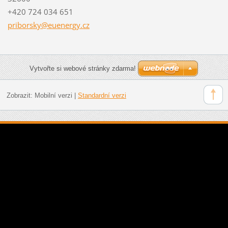
+420 724 034 651
priborsk
y@euener
gy.cz
Vytvořte si webové stránky zdarma!
Zobrazit:
Mobilní verzi
|
Standardní verzi